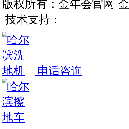
版权所有：金年会官网-
技术支持：
电话咨询