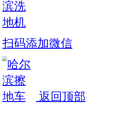
扫码添加微信
返回顶部