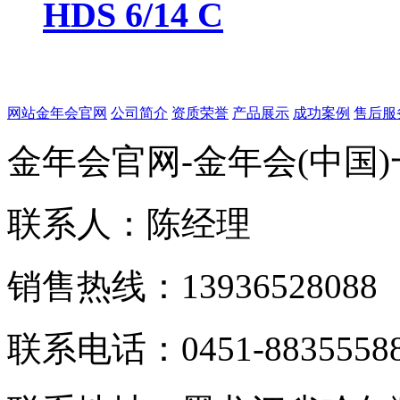
HDS 6/14 C
网站金年会官网
公司简介
资质荣誉
产品展示
成功案例
售后服
金年会官网-金年会(中国
联系人：陈经理
销售热线：13936528088
联系电话：0451-8835558