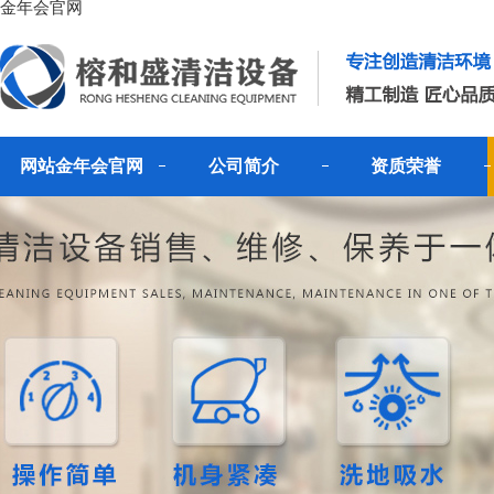
金年会官网
网站金年会官网
公司简介
资质荣誉