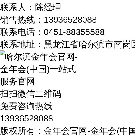
联系人：陈经理
销售热线：13936528088
联系电话：0451-88355588
联系地址：黑龙江省哈尔滨市南岗区
扫扫微信二维码
免费咨询热线
13936528088
版权所有：金年会官网-金年会(