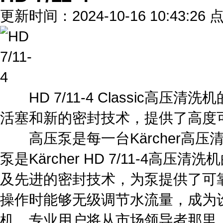
更新时间：2024-10-16 10:43:26
HD 7/11-4 Classic高压清
活塞和新的密封技术，提供了高度
高压泵是每一台Kärcher高压
泵是Kärcher HD 7/11-4
及先进的密封技术，为泵提供了可
操作时能够无级调节水流量，成为设备
机，专业用户将从市场领导者那里