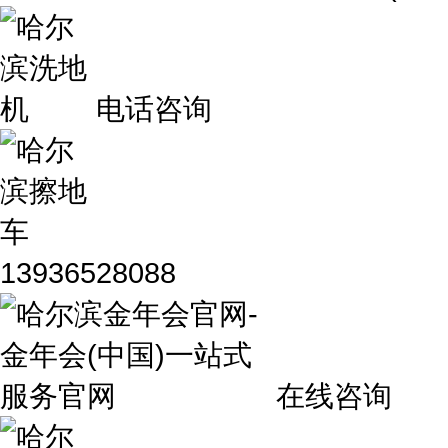
电话咨询
13936528088
在线咨询