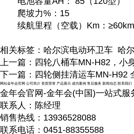
电池容量AH： 85（120型）
爬坡力%：15
续航里程（空载）Km：≥60k
相关标签：哈尔滨电动环卫车 哈
上一篇：
四轮八桶车MN-H82，
下一篇：
四轮侧挂清运车MN-H92
网站金年会官网
公司简介
资质荣誉
产品展示
成功案例
售后服务
新闻动态
联系我们
金年会官网-金年会(中国)一站式服
联系人：陈经理
销售热线：13936528088
联系电话：0451-88355588